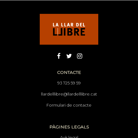
CONTACTE
93 725 59 59
llardelllibre@llardelllibre.cat
Formulari de contacte
PÀGINES LEGALS
Avís legal