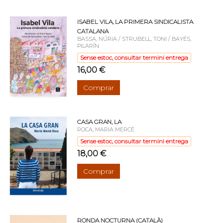
ISABEL VILA, LA PRIMERA SINDICALISTA
CATALANA
BASSA, NÚRIA / STRUBELL, TONI / BAYÉS,
PILARÍN
Sense estoc, consultar termini entrega
16,00 €
Comprar
CASA GRAN, LA
ROCA, MARIA MERCÈ
Sense estoc, consultar termini entrega
18,00 €
Comprar
RONDA NOCTURNA (CATALÀ)