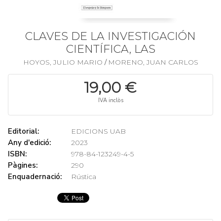
CLAVES DE LA INVESTIGACIÓN
CIENTÍFICA, LAS
HOYOS, JULIO MARIO
MORENO, JUAN CARLOS
/
19,00 €
IVA inclòs
Editorial:
EDICIONS UAB
Any d'edició:
2023
ISBN:
978-84-123249-4-5
Pàgines:
290
Enquadernació:
Rústica