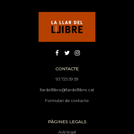
CONTACTE
93 725 59 59
llardelllibre@llardelllibre.cat
Formulari de contacte
PÀGINES LEGALS
Avís legal