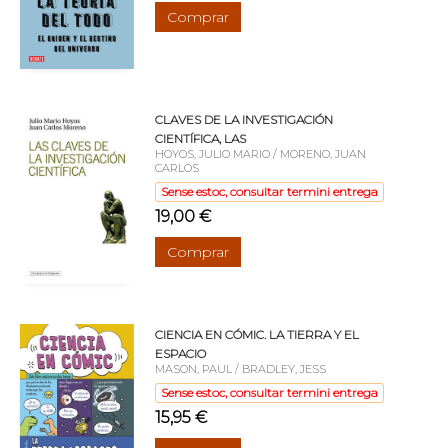
Comprar
CLAVES DE LA INVESTIGACIÓN
CIENTÍFICA, LAS
HOYOS, JULIO MARIO / MORENO, JUAN
CARLOS
Sense estoc, consultar termini entrega
19,00 €
Comprar
CIENCIA EN CÓMIC. LA TIERRA Y EL
ESPACIO
MASON, PAUL / BRADLEY, JESS
Sense estoc, consultar termini entrega
15,95 €