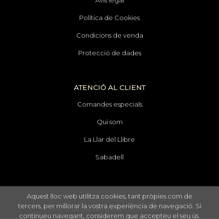
Avís legal
Política de Cookies
Condicions de venda
Protecció de dades
ATENCIÓ AL CLIENT
Comandes especials
Qui som
La Llar del Llibre
Sabadell
Aquest lloc web utilitza cookies, tant pròpies com de
tercers, per millorar la vostra experiència de navegació. Si
2026 ©
La Llar del Llibre
. Drets reservats
continueu navegant, considerem que accepteu el seu ús.