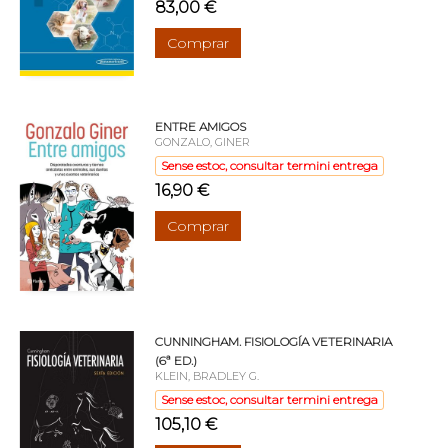
83,00 €
Comprar
ENTRE AMIGOS
GONZALO, GINER
Sense estoc, consultar termini entrega
16,90 €
Comprar
CUNNINGHAM. FISIOLOGÍA VETERINARIA
(6ª ED.)
KLEIN, BRADLEY G.
Sense estoc, consultar termini entrega
105,10 €