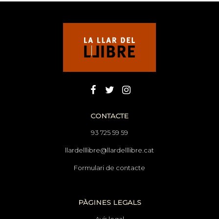
CONTACTE
93 725 59 59
llardelllibre@llardelllibre.cat
Formulari de contacte
PÀGINES LEGALS