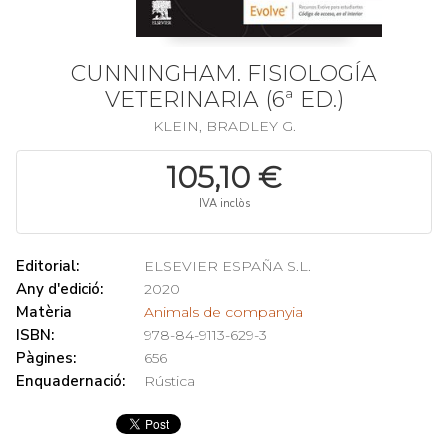
CUNNINGHAM. FISIOLOGÍA
VETERINARIA (6ª ED.)
KLEIN, BRADLEY G.
105,10 €
IVA inclòs
Editorial:
ELSEVIER ESPAÑA S.L.
Any d'edició:
2020
Matèria
Animals de companyia
ISBN:
978-84-9113-629-3
Pàgines:
656
Enquadernació:
Rústica