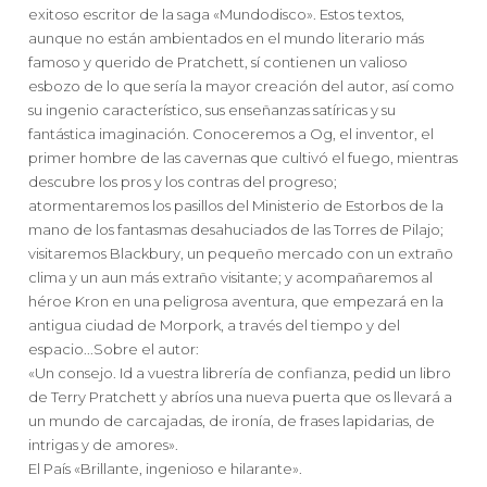
exitoso escritor de la saga «Mundodisco». Estos textos,
aunque no están ambientados en el mundo literario más
famoso y querido de Pratchett, sí contienen un valioso
esbozo de lo que sería la mayor creación del autor, así como
su ingenio característico, sus enseñanzas satíricas y su
fantástica imaginación. Conoceremos a Og, el inventor, el
primer hombre de las cavernas que cultivó el fuego, mientras
descubre los pros y los contras del progreso;
atormentaremos los pasillos del Ministerio de Estorbos de la
mano de los fantasmas desahuciados de las Torres de Pilajo;
visitaremos Blackbury, un pequeño mercado con un extraño
clima y un aun más extraño visitante; y acompañaremos al
héroe Kron en una peligrosa aventura, que empezará en la
antigua ciudad de Morpork, a través del tiempo y del
espacio...Sobre el autor:
«Un consejo. Id a vuestra librería de confianza, pedid un libro
de Terry Pratchett y abríos una nueva puerta que os llevará a
un mundo de carcajadas, de ironía, de frases lapidarias, de
intrigas y de amores».
El País «Brillante, ingenioso e hilarante».