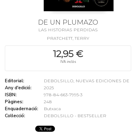
DE UN PLUMAZO
LAS HISTORIAS PERDIDAS
PRATCHETT, TERRY
12,95 €
IVA inclòs
Editorial:
DEBOLSILLO, NUEVAS EDICIONES DE
Any d'edició:
2025
ISBN:
978-84-663-7995-3
Pàgines:
248
Enquadernació:
Butxaca
Col·lecció:
DEBOLSILLO - BESTSELLER