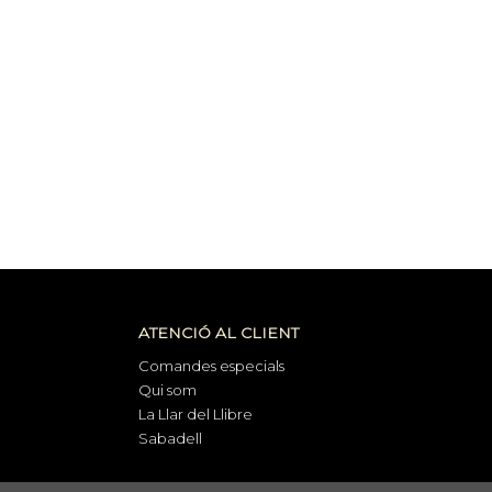
ATENCIÓ AL CLIENT
Comandes especials
Qui som
La Llar del Llibre
Sabadell