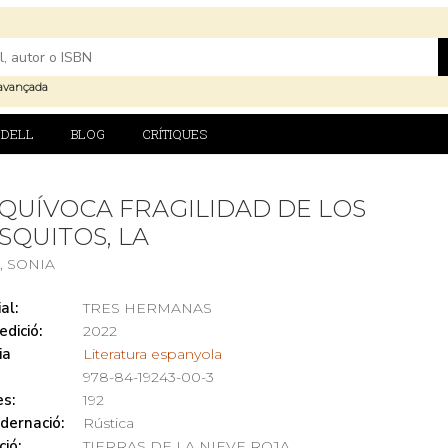
avançada
DELL
BLOG
CRÍTIQUES
QUÍVOCA FRAGILIDAD DE LOS
QUITOS, LA
, SONIA
al:
TRES HERMANAS
edició:
2022
ia
Literatura espanyola
978-84-19243-00-3
s:
192
dernació:
Rústica
ció:
TIERRAS DE LA NIEVE ROJA