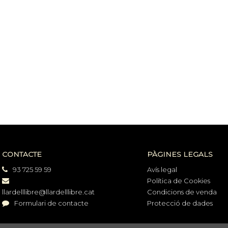
CONTACTE
PÀGINES LEGALS
93 725 59 59
Avís legal
Política de Cookies
llardelllibre@llardelllibre.cat
Condicions de venda
Formulari de contacte
Protecció de dades