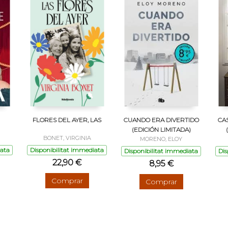
FLORES DEL AYER, LAS
CUANDO ERA DIVERTIDO
CA
(EDICIÓN LIMITADA)
BONET, VIRGINIA
MORENO, ELOY
iata
Disponibilitat immediata
Disponibilitat immediata
Dis
22,90 €
8,95 €
Comprar
Comprar