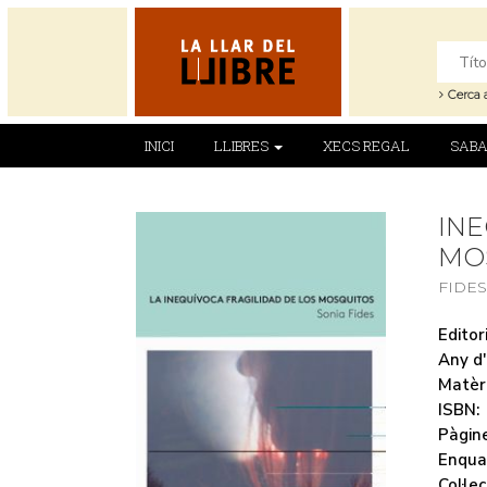
Cerca 
INICI
LLIBRES
XECS REGAL
SABA
INE
MOS
FIDES
Editori
Any d'
Matèr
ISBN:
Pàgine
Enqua
Col·lec