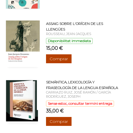
ASSAIG SOBRE L'ORÍGEN DE LES
LLENGÜES
ROUSSEAU, JEAN-JACQUES
Disponibilitat immediata
15,00 €
Comprar
SEMÁNTICA, LEXICOLOGÍA Y
FRASEOLOGÍA DE LA LENGUA ESPAÑOLA
CARRIAZO RUIZ, JOSÉ RAMÓN / GARCÍA
RODRÍGUEZ, JOSEPH
Sense estoc, consultar termini entrega
35,00 €
Comprar