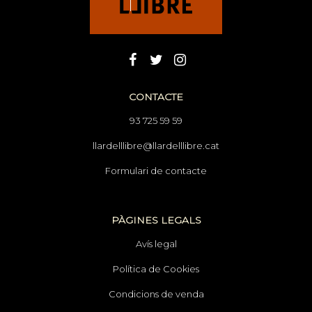
CONTACTE
93 725 59 59
llardelllibre@llardelllibre.cat
Formulari de contacte
PÀGINES LEGALS
Avís legal
Política de Cookies
Condicions de venda