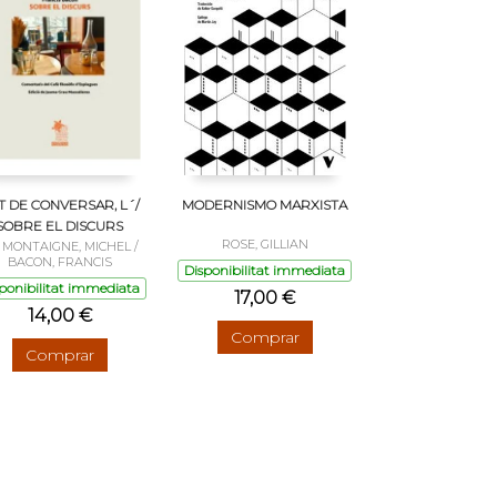
T DE CONVERSAR, L´/
MODERNISMO MARXISTA
SOBRE EL DISCURS
ROSE, GILLIAN
 MONTAIGNE, MICHEL /
BACON, FRANCIS
Disponibilitat immediata
ponibilitat immediata
17,00 €
14,00 €
Comprar
Comprar