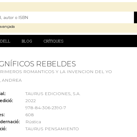
avançada
DELL
BLOG
CRÍTIQUES
GNÍFICOS REBELDES
PRIMEROS ROMANTICOS Y LA INVENCION DEL YO
, ANDREA
al:
TAURUS EDICIONES, S.A.
edició:
2022
978-84-306-2390-7
s:
608
dernació:
Rústica
ció:
TAURUS PENSAMIENTO