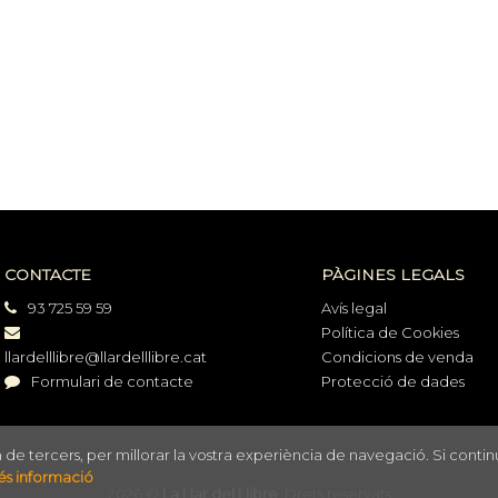
CONTACTE
PÀGINES LEGALS
93 725 59 59
Avís legal
Política de Cookies
llardelllibre@llardelllibre.cat
Condicions de venda
Formulari de contacte
Protecció de dades
m de tercers, per millorar la vostra experiència de navegació. Si conti
s informació
2026 ©
La Llar del Llibre
. Drets reservats