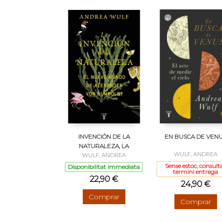
INVENCIÓN DE LA
EN BUSCA DE VEN
NATURALEZA, LA
WULF, ANDREA
WULF, ANDREA
Sense estoc, consult
Disponibilitat immediata
termini entrega
22,90 €
24,90 €
Comprar
Comprar