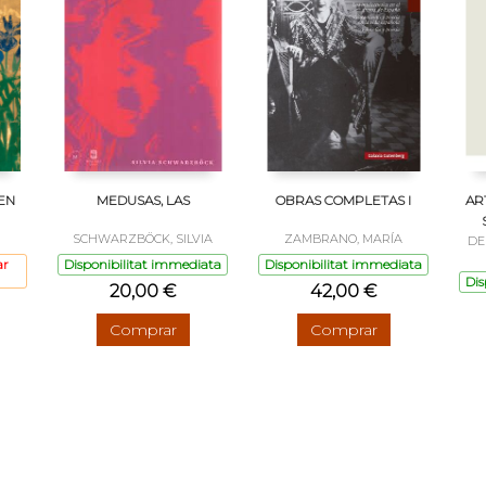
EN
MEDUSAS, LAS
OBRAS COMPLETAS I
AR
SCHWARZBÖCK, SILVIA
ZAMBRANO, MARÍA
DE
ar
Disponibilitat immediata
Disponibilitat immediata
Dis
20,00 €
42,00 €
Comprar
Comprar