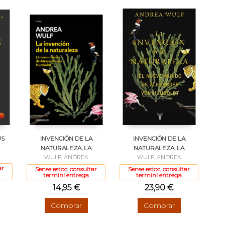
US
INVENCIÓN DE LA
INVENCIÓN DE LA
NATURALEZA, LA
NATURALEZA, LA
WULF, ANDREA
WULF, ANDREA
ar
Sense estoc, consultar
Sense estoc, consultar
termini entrega
termini entrega
14,95 €
23,90 €
Comprar
Comprar