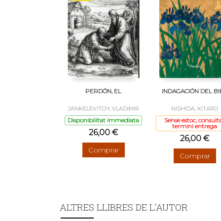
PERDÓN, EL
INDAGACIÓN DEL BI
JANKELEVITCH, VLADIMIR
NISHIDA, KITARO
Disponibilitat immediata
Sense estoc, consult
termini entrega
26,00 €
26,00 €
Comprar
Comprar
ALTRES LLIBRES DE L'AUTOR