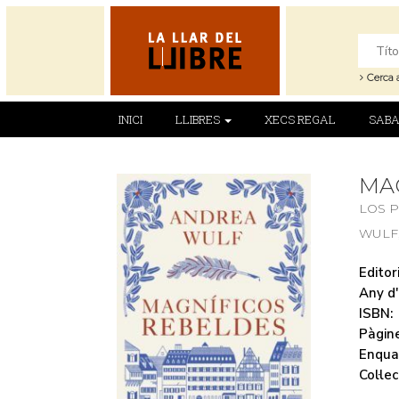
Cerca 
INICI
LLIBRES
XECS REGAL
SABA
MA
LOS 
WULF
Editori
Any d'
ISBN:
Pàgine
Enqua
Col·lec