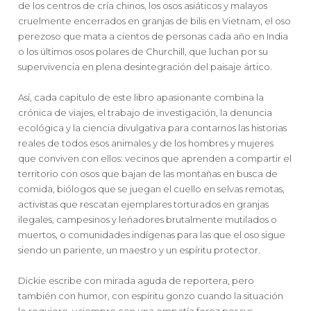
de los centros de cría chinos, los osos asiáticos y malayos
cruelmente encerrados en granjas de bilis en Vietnam, el oso
perezoso que mata a cientos de personas cada año en India
o los últimos osos polares de Churchill, que luchan por su
supervivencia en plena desintegración del paisaje ártico.
Así, cada capítulo de este libro apasionante combina la
crónica de viajes, el trabajo de investigación, la denuncia
ecológica y la ciencia divulgativa para contarnos las historias
reales de todos esos animales y de los hombres y mujeres
que conviven con ellos: vecinos que aprenden a compartir el
territorio con osos que bajan de las montañas en busca de
comida, biólogos que se juegan el cuello en selvas remotas,
activistas que rescatan ejemplares torturados en granjas
ilegales, campesinos y leñadores brutalmente mutilados o
muertos, o comunidades indígenas para las que el oso sigue
siendo un pariente, un maestro y un espíritu protector.
Dickie escribe con mirada aguda de reportera, pero
también con humor, con espíritu gonzo cuando la situación
lo requiere, y siempre con una empatía feroz por sus