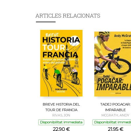
ARTICLES RELACIONATS
BREVE HISTORIA DEL
TADEJ POGACAR:
TOUR DE FRANCIA
IMPARABLE
RIVAS, JON
MCGRATH, ANDY
Disponibilitat immediata
Disponibilitat immed
22,90 €
21,95 €