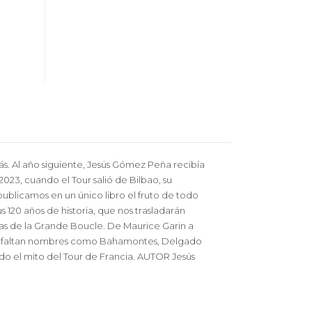
ás. Al año siguiente, Jesús Gómez Peña recibía
23, cuando el Tour salió de Bilbao, su
publicamos en un único libro el fruto de todo
s 120 años de historia, que nos trasladarán
las de la Grande Boucle. De Maurice Garin a
co faltan nombres como Bahamontes, Delgado
do el mito del Tour de Francia. AUTOR Jesús