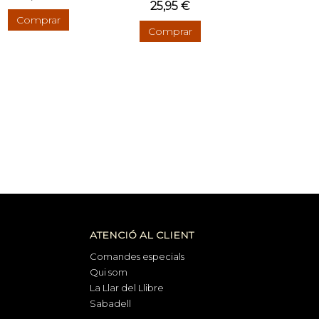
25,95 €
Comprar
Comprar
ATENCIÓ AL CLIENT
Comandes especials
Qui som
La Llar del Llibre
Sabadell