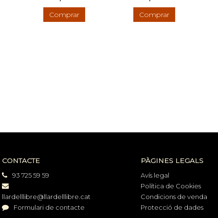
Comprar
Comprar
CONTACTE
PÀGINES LEGALS
93 725 59 59
Avís legal
Política de Cookies
llardelllibre@llardelllibre.cat
Condicions de venda
Formulari de contacte
Protecció de dades