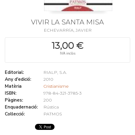
VIVIR LA SANTA MISA
ECHEVARRÍA, JAVIER
13,00 €
IVA inclòs
Editorial:
RIALP, S.A.
Any d'edició:
2010
Matèria
Cristianisme
ISBN:
978-84-321-3785-3
Pàgines:
200
Enquadernació:
Rústica
Col·lecció:
PATMOS