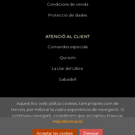
Condicions de venda
Protecció de dades
ATENCIÓ AL CLIENT
Comandes especials
Qui som
La Llar del Llibre
Sabadell
Aquest lloc web utilitza cookies, tant pròpies com de
tercers, per millorar la vostra experiència de navegació. Si
2026 ©
La Llar del Llibre
. Drets reservats
continueu navegant, considerem que accepteu el seu ús.
Més informació
Acceptar les cookies
Denegar