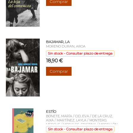
Comprar
BAJAMAR, LA
MORENO DURAN, AROA
Sin stock - Consultar plazo de entrega
18,90 €
Comprar
ESTÍO
BONETE, MARÍA / CID, EVA / DE LA CRUZ,
AIXA / MARTÍNEZ, LAYLA / MONTERO,
MERCHE / MORALES, CRISTINA / MORELLÓN,
ALEJANDRO / MORENO DURÁN, AROA /
Sin stock - Consultar plazo de entrega
PARRA