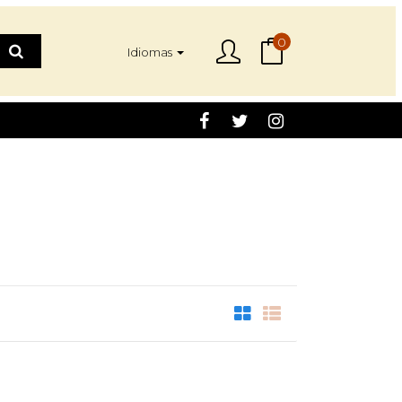
0
Idiomas