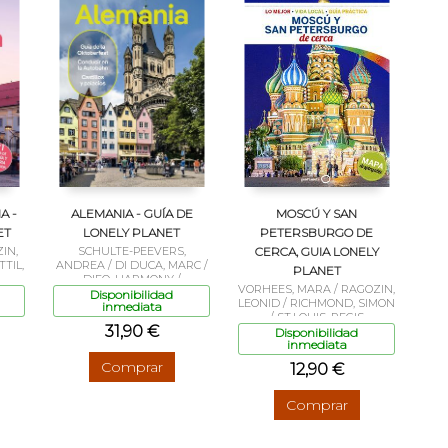
A -
ALEMANIA - GUÍA DE
MOSCÚ Y SAN
ET
LONELY PLANET
PETERSBURGO DE
IN,
SCHULTE-PEEVERS,
CERCA, GUIA LONELY
TIL,
ANDREA / DI DUCA, MARC /
PLANET
DIFO, HARMONY /
VORHEES, MARA / RAGOZIN,
HAYWOOD, ANTHONY /
Disponibilidad
LEONID / RICHMOND, SIMON
inmediata
MCNAUGHTAN, HUGH /
/ ST.LOUIS, REGIS
RAGOZIN, LEONID /
31,90 €
Disponibilidad
WOOLSEY, BARBARA /
inmediata
BARBER, KAT
Comprar
12,90 €
Comprar