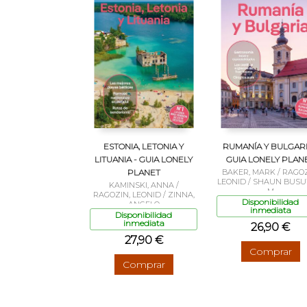
ESTONIA, LETONIA Y
RUMANÍA Y BULGARI
LITUANIA - GUIA LONELY
GUIA LONELY PLAN
PLANET
BAKER, MARK / RAGOZ
LEONID / SHAUN BUSUT
KAMINSKI, ANNA /
M
RAGOZIN, LEONID / ZINNA,
Disponibilidad
ANGELO
inmediata
Disponibilidad
inmediata
26,90 €
27,90 €
Comprar
Comprar