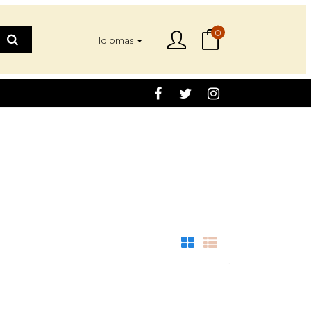
0
Idiomas