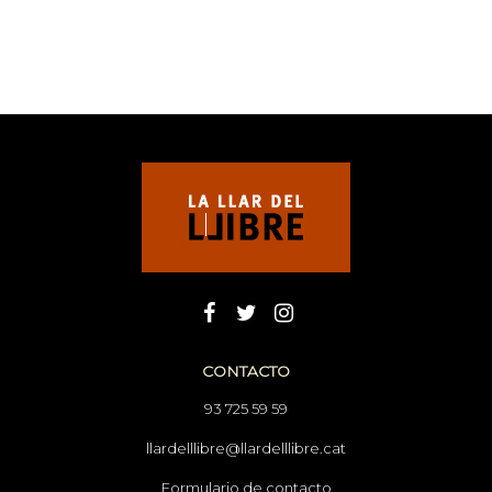
CONTACTO
93 725 59 59
llardelllibre@llardelllibre.cat
Formulario de contacto