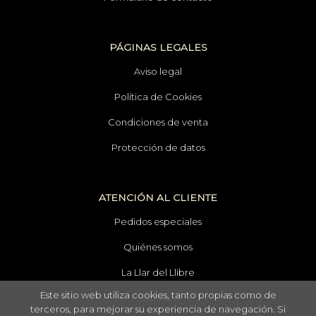
PÁGINAS LEGALES
Aviso legal
Política de Cookies
Condiciones de venta
Protección de datos
ATENCIÓN AL CLIENTE
Pedidos especiales
Quiénes somos
La Llar del Llibre
Este sitio web utiliza cookies, tanto propias como de
Sabadell
terceros, para mejorar su experiencia de navegación. Si