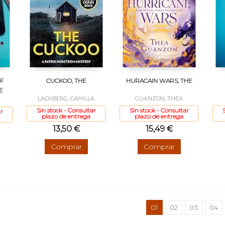
F
CUCKOO, THE
HURACAIN WARS, THE
E
LACKBERG, CAMILLA
GUANZON, THEA
Sin stock - Consultar
Sin stock - Consultar
r
plazo de entrega
plazo de entrega
13,50 €
15,49 €
Comprar
Comprar
01
02
03
04