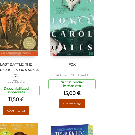
LAST BATTLE, THE
FOX
HRONICLES OF NARNIA
OATES, JOYCE CAROL
7)
LEWIS, C.S.
Disponibilidad
inmediata
Disponibilidad
inmediata
15,00 €
11,50 €
Comprar
Comprar