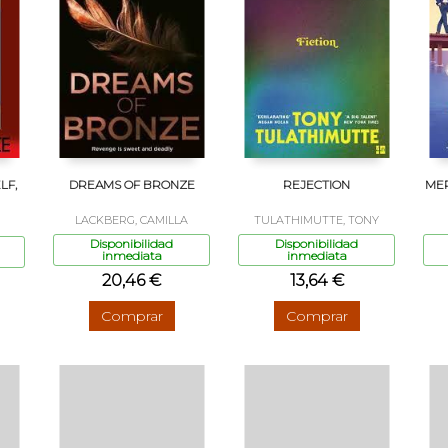
LF,
DREAMS OF BRONZE
REJECTION
MER
LACKBERG, CAMILLA
TULATHIMUTTE, TONY
Disponibilidad
Disponibilidad
inmediata
inmediata
20,46 €
13,64 €
Comprar
Comprar