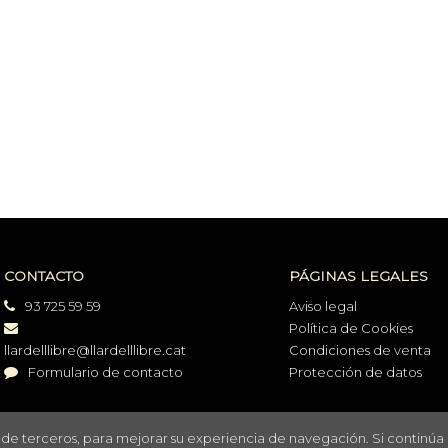
CONTACTO
PÁGINAS LEGALES
93 725 59 59
Aviso legal
Política de Cookies
llardelllibre@llardelllibre.cat
Condiciones de venta
Formulario de contacto
Protección de datos
o de terceros, para mejorar su experiencia de navegación. Si continúa