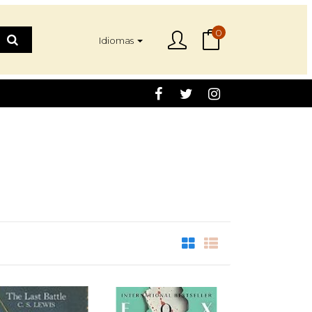
0
Idiomas