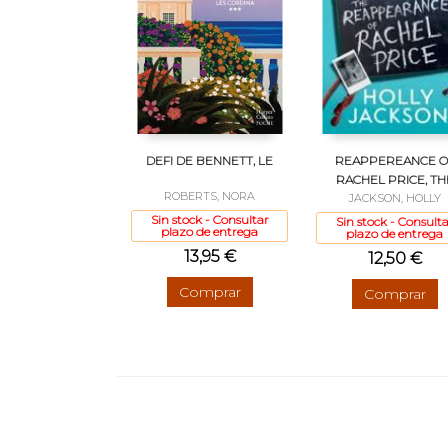
DEFI DE BENNETT, LE
REAPPEREANCE O
RACHEL PRICE, TH
ROBERTS, NORA
JACKSON, HOLLY
Sin stock - Consultar
Sin stock - Consulta
plazo de entrega
plazo de entrega
13,95 €
12,50 €
Comprar
Comprar