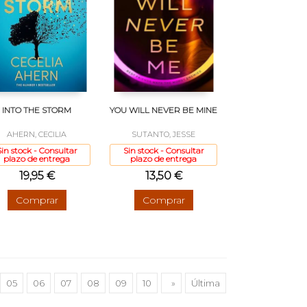
INTO THE STORM
YOU WILL NEVER BE MINE
AHERN, CECILIA
SUTANTO, JESSE
Sin stock - Consultar
Sin stock - Consultar
plazo de entrega
plazo de entrega
19,95 €
13,50 €
Comprar
Comprar
05
06
07
08
09
10
»
Última