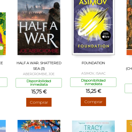
CE
HALF A WAR. SHATTERED
FOUNDATION
SEA (3)
(C
ASIMOV, ISAAC
ABERCROMBIE, JOE
Disponibilidad
Disponibilidad
inmediata
inmediata
15,25 €
15,75 €
Comprar
Comprar