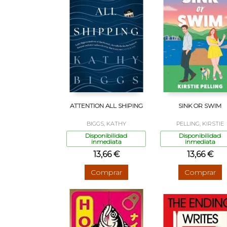
ATTENTION ALL SHIPING
SINK OR SWIM
BIGGS, KATHY
PELLING, KIRSTIE
Disponibilidad
Disponibilidad
inmediata
inmediata
13,66 €
13,66 €
Comprar
Comprar