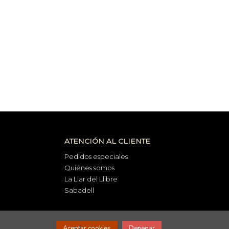
ATENCIÓN AL CLIENTE
Pedidos especiales
Quiénes somos
La Llar del Llibre
Sabadell
Aceptar cookies
Denegar