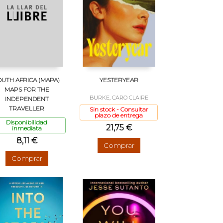
OUTH AFRICA (MAPA)
YESTERYEAR
MAPS FOR THE
BURKE, CARO CLAIRE
INDEPENDENT
TRAVELLER
Sin stock - Consultar
plazo de entrega
Disponibilidad
21,75 €
inmediata
8,11 €
Comprar
Comprar