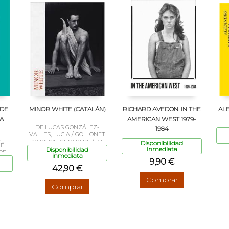
 DE
MINOR WHITE (CATALÁN)
RICHARD AVEDON. IN THE
AL
A
AMERICAN WEST 1979-
DE LUCAS GONZÁLEZ-
1984
VALLES, LUC¡A / GOLLONET
,
CARNICERO, CARLOS / , V
Disponibilidad
UÉ
inmediata
Disponibilidad
OF,
inmediata
9,90 €
42,90 €
Comprar
Comprar