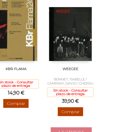
KBR FLAMA
WEEGEE
BONNET, ISABELLE /
Sin stock - Consultar
CAMPANY, DAVID / CHEROU
plazo de entrega
Sin stock - Consultar
14,90 €
plazo de entrega
39,90 €
Comprar
Comprar