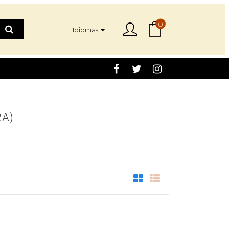
0
Idiomas
RA)