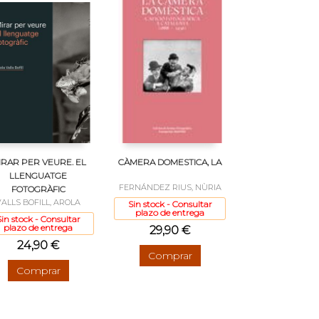
IRAR PER VEURE. EL
CÀMERA DOMESTICA, LA
LLENGUATGE
FERNÁNDEZ RIUS, NÙRIA
FOTOGRÀFIC
VALLS BOFILL, AROLA
Sin stock - Consultar
plazo de entrega
Sin stock - Consultar
plazo de entrega
29,90 €
24,90 €
Comprar
Comprar