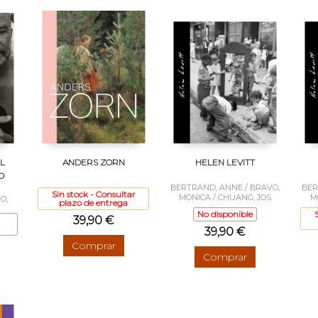
EL
ANDERS ZORN
HELEN LEVITT
O
BERTRAND, ANNE / BRAVO,
BER
Sin stock - Consultar
MONICA / CHUANG, JOS
M
O,
plazo de entrega
No disponible
39,90 €
39,90 €
Comprar
Comprar