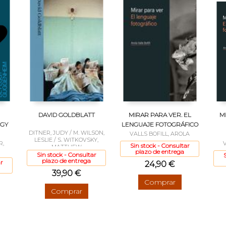
DAVID GOLDBLATT
MIRAR PARA VER. EL
M
GGY
LENGUAJE FOTOGRÁFICO
DITNER, JUDY / M. WILSON,
VALLS BOFILL, AROLA
LESLIE / S. WITKOVSKY,
R,
Sin stock - Consultar
MATTHEW
plazo de entrega
Sin stock - Consultar
plazo de entrega
r
24,90 €
39,90 €
Comprar
Comprar