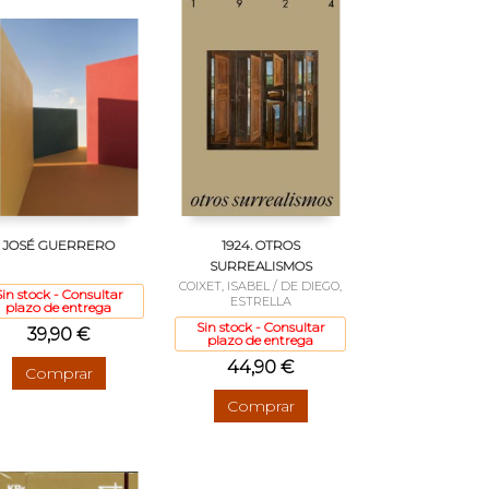
JOSÉ GUERRERO
1924. OTROS
SURREALISMOS
COIXET, ISABEL / DE DIEGO,
Sin stock - Consultar
ESTRELLA
plazo de entrega
Sin stock - Consultar
39,90 €
plazo de entrega
44,90 €
Comprar
Comprar