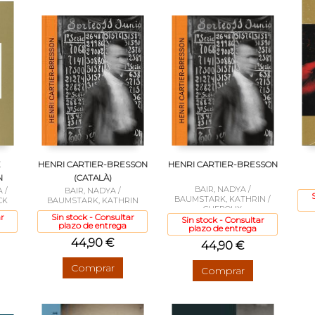
E
HENRI CARTIER-BRESSON
HENRI CARTIER-BRESSON
N
(CATALÀ)
BAIR, NADYA /
 /
BAIR, NADYA /
BAUMSTARK, KATHRIN /
CK
BAUMSTARK, KATHRIN
CHEROUX
r
Sin stock - Consultar
Sin stock - Consultar
plazo de entrega
plazo de entrega
44,90 €
44,90 €
Comprar
Comprar