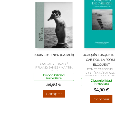
LOUIS STETTNER (CATALÀ)
JOAQUÍN TUSQUETS
CABIROL. LA FORM
CAMPANY , DAVID /
ELOQÜENT
IFFLAND, JAMES / MARTIN,
BONET CARBONELL
KATZ
VICCTÒRIA / BALAG
Disponibilidad
VIÑOLAS, MARINA / B
inmediata
VALLS
Disponibilidad
inmediata
39,90 €
34,90 €
Comprar
Comprar