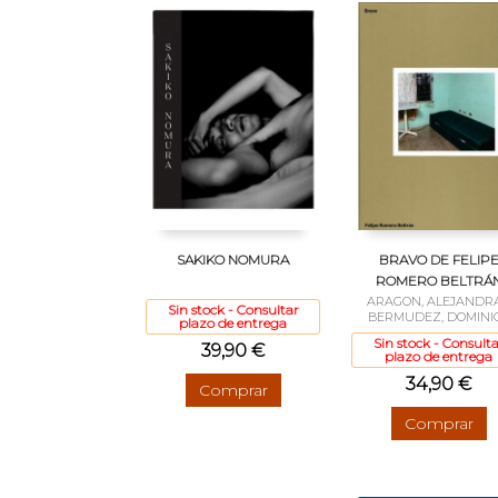
SAKIKO NOMURA
BRAVO DE FELIP
ROMERO BELTRÁ
ARAGON, ALEJANDRA
Sin stock - Consultar
BERMUDEZ, DOMINI
plazo de entrega
Sin stock - Consulta
39,90 €
plazo de entrega
34,90 €
Comprar
Comprar