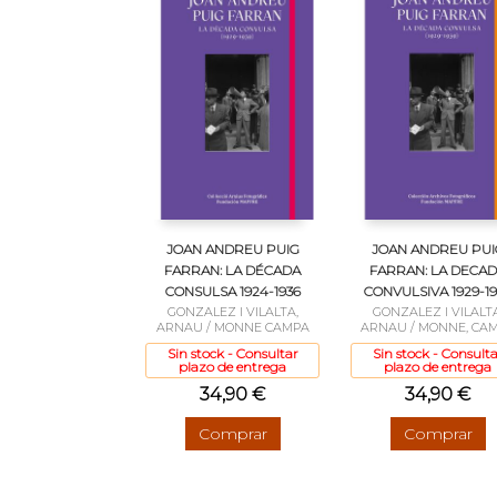
JOAN ANDREU PUIG
JOAN ANDREU PUI
FARRAN: LA DÉCADA
FARRAN: LA DECA
CONSULSA 1924-1936
CONVULSIVA 1929-19
GONZALEZ I VILALTA,
GONZALEZ I VILALTA
ARNAU / MONNE CAMPA
ARNAU / MONNE, CA
Sin stock - Consultar
Sin stock - Consulta
plazo de entrega
plazo de entrega
34,90 €
34,90 €
Comprar
Comprar