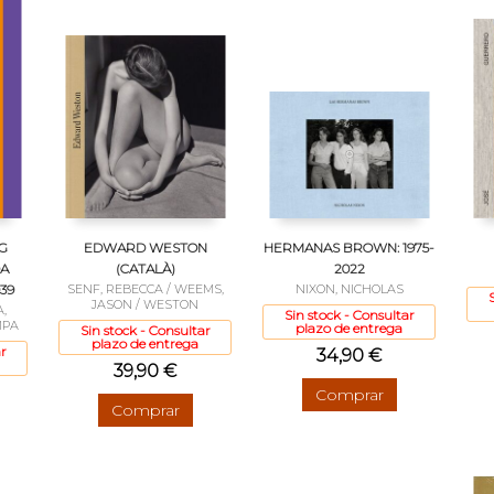
G
EDWARD WESTON
HERMANAS BROWN: 1975-
DA
(CATALÀ)
2022
39
SENF, REBECCA / WEEMS,
NIXON, NICHOLAS
JASON / WESTON
,
Sin stock - Consultar
MPA
plazo de entrega
Sin stock - Consultar
plazo de entrega
r
34,90 €
39,90 €
Comprar
Comprar