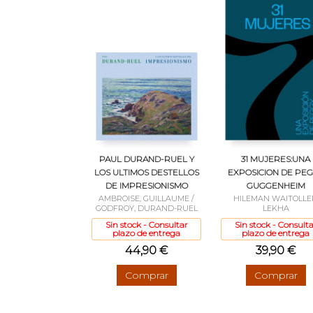
PAUL DURAND-RUEL Y
31 MUJERES:UNA
LOS ULTIMOS DESTELLOS
EXPOSICION DE PE
DE IMPRESIONISMO
GUGGENHEIM
AMBROISE, GUILLAUME /
HILEMAN WAITOLLE
GODFROY, DURAND-RUEL
LEKHA
Sin stock - Consultar
Sin stock - Consulta
plazo de entrega
plazo de entrega
44,90 €
39,90 €
Comprar
Comprar