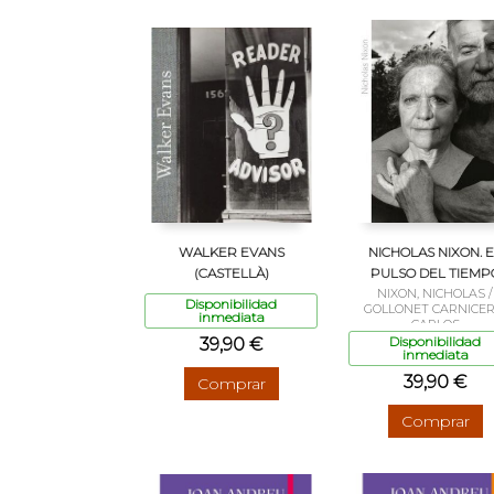
WALKER EVANS
NICHOLAS NIXON. 
(CASTELLÀ)
PULSO DEL TIEMP
NIXON, NICHOLAS /
Disponibilidad
GOLLONET CARNICER
inmediata
CARLOS
Disponibilidad
39,90 €
inmediata
39,90 €
Comprar
Comprar