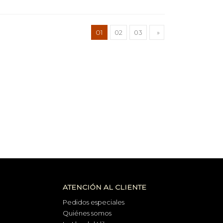
01
02
03
»
ATENCIÓN AL CLIENTE
Pedidos especiales
Quiénes somos