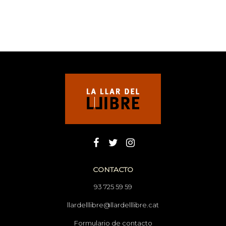
CONTACTO
93 725 59 59
llardelllibre@llardelllibre.cat
Formulario de contacto