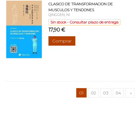
CLASICO DE TRANSFORMACION DE
MUSCULOS Y TENDONES
QINGGEN, NI
Sin stock - Consultar plazo de entrega
17,90 €
Comprar
01
02
03
04
»