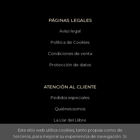
PÁGINAS LEGALES
Aviso legal
Política de Cookies
Condiciones de venta
Protección de datos
ATENCIÓN AL CLIENTE
Pedidos especiales
Quiénes somos
La Llar del Llibre
Este sitio web utiliza cookies, tanto propias como de
Sabadell
terceros, para mejorar su experiencia de navegación. Si