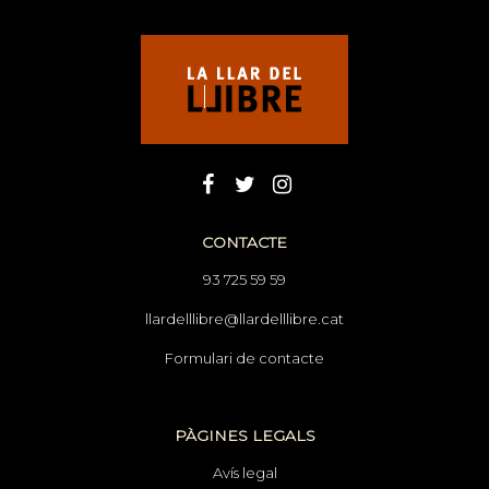
CONTACTE
93 725 59 59
llardelllibre@llardelllibre.cat
Formulari de contacte
PÀGINES LEGALS
Avís legal