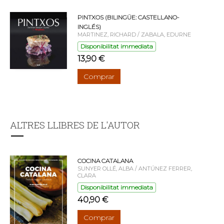
PINTXOS (BILINGÜE: CASTELLANO-
INGLÉS)
MARTINEZ, RICHARD / ZABALA, EDURNE
Disponibilitat immediata
13,90 €
Comprar
ALTRES LLIBRES DE L'AUTOR
COCINA CATALANA
SUNYER OLLÉ, ALBA / ANTÚNEZ FERRER,
CLARA
Disponibilitat immediata
40,90 €
Comprar