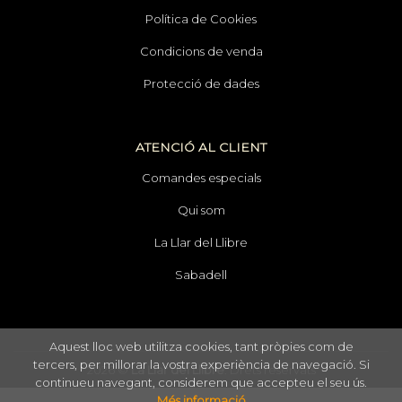
Política de Cookies
Condicions de venda
Protecció de dades
ATENCIÓ AL CLIENT
Comandes especials
Qui som
La Llar del Llibre
Sabadell
Aquest lloc web utilitza cookies, tant pròpies com de
tercers, per millorar la vostra experiència de navegació. Si
2026 ©
La Llar del Llibre
. Drets reservats
continueu navegant, considerem que accepteu el seu ús.
Més informació