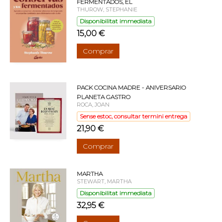
FERMENTADOS, EL
THUROW, STEPHANIE
Disponibilitat immediata
15,00 €
Comprar
PACK COCINA MADRE - ANIVERSARIO
PLANETA GASTRO
ROCA, JOAN
Sense estoc, consultar termini entrega
21,90 €
Comprar
MARTHA
STEWART, MARTHA
Disponibilitat immediata
32,95 €