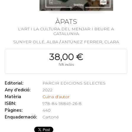
ÀPATS
L'ART I LA CULTURA DEL MENJAR I BEURE A
CATALUNYA
SUNYER OLLÉ, ALBA
ANTÚNEZ FERRER, CLARA
/
38,00 €
IVA inclòs
Editorial:
PARCIR EDICIONS SELECTES
Any d'edició:
2022
Matèria
Cuina d'autor
ISBN:
978-84-18849-26-8
Pàgines:
440
Enquadernació:
Cartoné