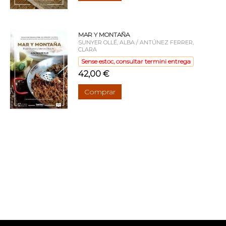
MAR Y MONTAÑA
SUNYER OLLÉ, ALBA / ANTÚNEZ FERRER,
CLARA
Sense estoc, consultar termini entrega
42,00 €
Comprar