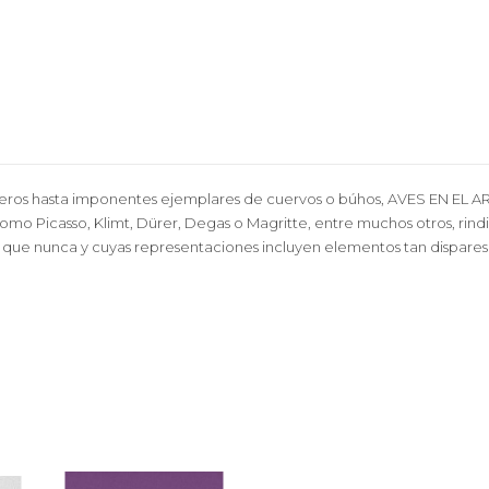
ueros hasta imponentes ejemplares de cuervos o búhos, AVES EN EL AR
s como Picasso, Klimt, Dürer, Degas o Magritte, entre muchos otros, rin
 que nunca y cuyas representaciones incluyen elementos tan dispares