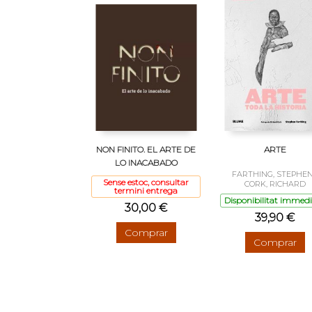
NON FINITO. EL ARTE DE
ARTE
LO INACABADO
FARTHING, STEPHEN
Sense estoc, consultar
CORK, RICHARD
termini entrega
Disponibilitat immed
30,00 €
39,90 €
Comprar
Comprar