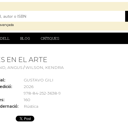
avançada
DELL
BLOG
CRÍTIQUES
S EN EL ARTE
ND, ANGUS
WILSON, KENDRA
/
al:
GUSTAVO GILI
edició:
2026
978-84-252-3638-9
s:
160
dernació:
Rústica