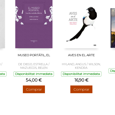
MUSEO PORTÁTIL, EL
AVES EN EL ARTE
 /
DE DIEGO, ESTRELLA /
HYLAND, ANGUS / WILSON,
MAZUECOS, BELEN
KENDRA
Dis
iata
Disponibilitat immediata
Disponibilitat immediata
54,00 €
16,90 €
Comprar
Comprar