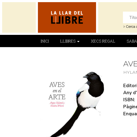
Cerca 
INICI
LLIBRES
XECS REGAL
SABA
AVE
HYLA
Editori
Any d'
ISBN:
Pàgine
Enqua