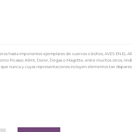
ueros hasta imponentes ejemplares de cuervos o búhos, AVES EN EL AR
s como Picasso, Klimt, Dürer, Degas o Magritte, entre muchos otros, rin
 que nunca y cuyas representaciones incluyen elementos tan dispares