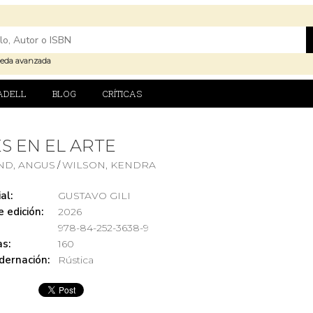
eda avanzada
ADELL
BLOG
CRÍTICAS
S EN EL ARTE
ND, ANGUS
WILSON, KENDRA
/
al:
GUSTAVO GILI
 edición:
2026
978-84-252-3638-9
s:
160
dernación:
Rústica