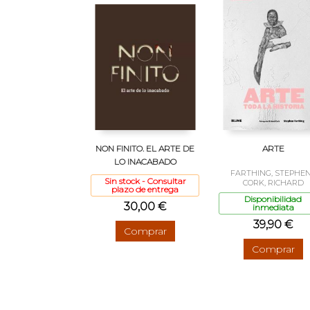
NON FINITO. EL ARTE DE
ARTE
LO INACABADO
FARTHING, STEPHEN
Sin stock - Consultar
CORK, RICHARD
plazo de entrega
Disponibilidad
30,00 €
inmediata
39,90 €
Comprar
Comprar