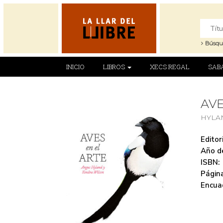
Búsqu
INICIO
LIBROS
XECS REGAL
SAB
AVE
HYLA
Editori
Año de
ISBN:
Página
Encua