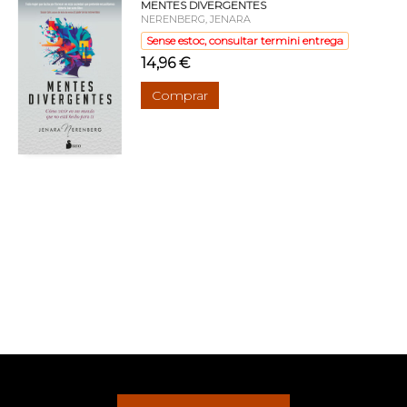
MENTES DIVERGENTES
NERENBERG, JENARA
Sense estoc, consultar termini entrega
14,96 €
Comprar