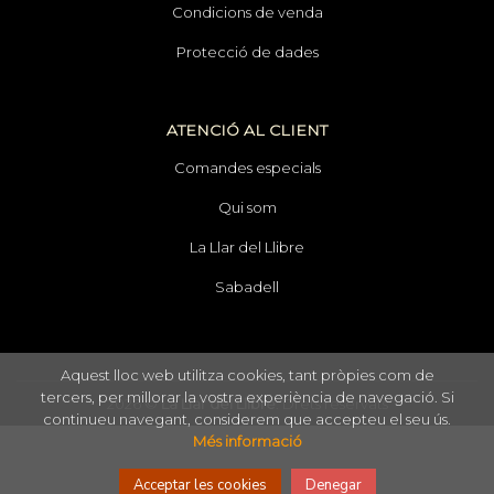
Condicions de venda
Protecció de dades
ATENCIÓ AL CLIENT
Comandes especials
Qui som
La Llar del Llibre
Sabadell
Aquest lloc web utilitza cookies, tant pròpies com de
tercers, per millorar la vostra experiència de navegació. Si
2026 ©
La Llar del Llibre
. Drets reservats
continueu navegant, considerem que accepteu el seu ús.
Més informació
Acceptar les cookies
Denegar