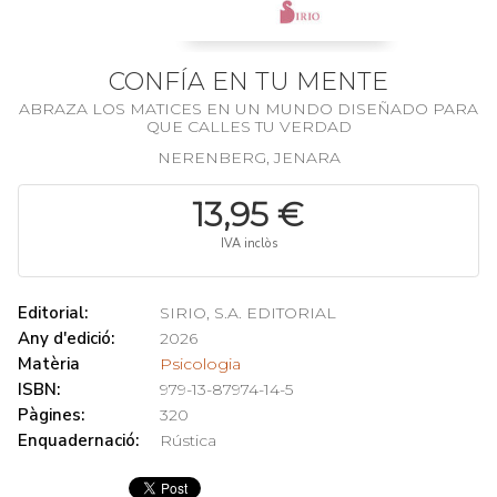
CONFÍA EN TU MENTE
ABRAZA LOS MATICES EN UN MUNDO DISEÑADO PARA
QUE CALLES TU VERDAD
NERENBERG, JENARA
13,95 €
IVA inclòs
Editorial:
SIRIO, S.A. EDITORIAL
Any d'edició:
2026
Matèria
Psicologia
ISBN:
979-13-87974-14-5
Pàgines:
320
Enquadernació:
Rústica