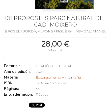
101 PROPOSTES PARC NATURAL DEL
CADÍ MOIXERÓ
BROSEL I JORDÀ, ALFONS
FIGUERA I ABADAL, MANEL
/
28,00 €
IVA incluido
Editorial:
EFADÓS EDITORIAL
Año de edición:
2024
Materia
Excursionismo y montaña
ISBN:
978-84-19736-56-7
Páginas:
352
Encuadernación:
Rústica