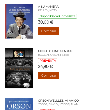
A SU MANERA
KELLEY, KITTY
Disponibilidad inmediata
30,00 €
Comprar
CICLO DE CINE CLASICO
BOGDANOVICH, PETER
PREVENTA
24,90 €
Comprar
ORSON WELLLES, MI AMIGO
COBOS, DAVID / COBOS, JUAN