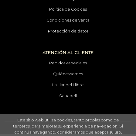
Política de Cookies
Condiciones de venta
Protección de datos
ATENCIÓN AL CLIENTE
Pedidos especiales
Quiénes somos
La Llar del Llibre
Sabadell
Este sitio web utiliza cookies, tanto propias como de
terceros, para mejorar su experiencia de navegación. Si
2026 ©
La Llar del Llibre
. Todos los Derechos Reservados
continúa navegando, consideramos que acepta su uso.