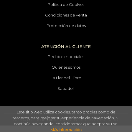
Política de Cookies
Condiciones de venta
Protección de datos
ATENCIÓN AL CLIENTE
Pedidos especiales
Quiénes somos
La Llar del Llibre
Sabadell
Este sitio web utiliza cookies, tanto propias como de
terceros, para mejorar su experiencia de navegación. Si
2026 ©
La Llar del Llibre
. Todos los Derechos Reservados
continúa navegando, consideramos que acepta su uso.
Más información