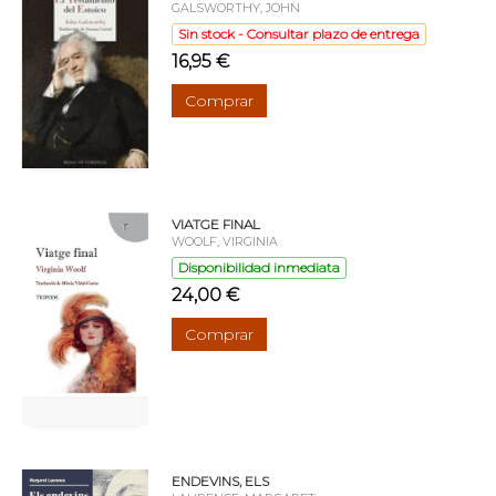
GALSWORTHY, JOHN
Sin stock - Consultar plazo de entrega
16,95 €
Comprar
VIATGE FINAL
WOOLF, VIRGINIA
Disponibilidad inmediata
24,00 €
Comprar
ENDEVINS, ELS