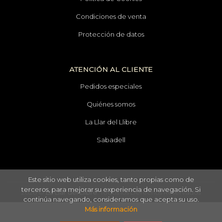
Condiciones de venta
Protección de datos
ATENCIÓN AL CLIENTE
Pedidos especiales
Quiénes somos
La Llar del Llibre
Sabadell
Este sitio web utiliza cookies, tanto propias como de
terceros, para mejorar su experiencia de navegación. Si
2026 ©
La Llar del Llibre
. Todos los Derechos Reservados
continúa navegando, consideramos que acepta su uso.
Más información