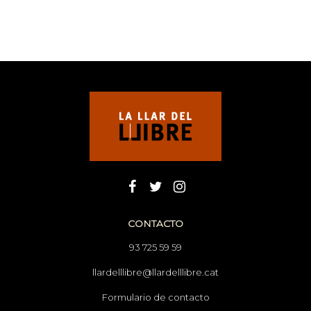
CONTACTO
93 725 59 59
llardelllibre@llardelllibre.cat
Formulario de contacto