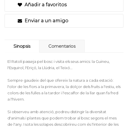
Añadir a favoritos
Enviar a un amigo
Sinopsis
Comentarios
El Ratolí passeja pel bosc i visita els seus amics: la Guineu,
l'Esquirol, l'Eriçó, la Llúdria, el Teixó...
Sempre gaudeix del que ofereix la natura a cada estació:
l'olor de les flors a la primavera, la dolçor dels fruits a l'estiu, els
colors de les fulles a la tardor i l'escalfor de la llar quan fa fred
a l'hivern.
Si observeu amb atenció, podreu distingir la diversitat
d'animals i plantes que podem trobar al bosc segons el mes
de l'any. I sota les solapes descobrireu com és l'interior de les