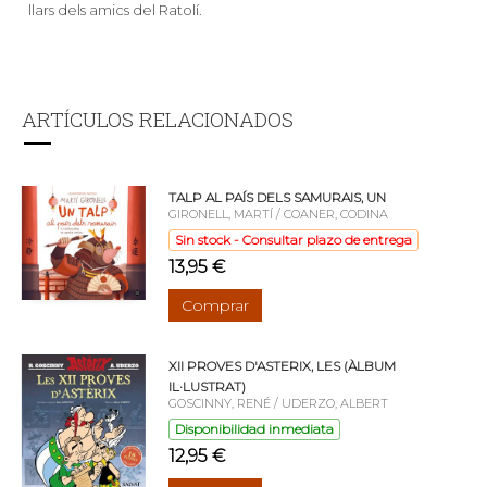
llars dels amics del Ratolí.
ARTÍCULOS RELACIONADOS
TALP AL PAÍS DELS SAMURAIS, UN
GIRONELL, MARTÍ / COANER, CODINA
Sin stock - Consultar plazo de entrega
13,95 €
Comprar
XII PROVES D'ASTERIX, LES (ÀLBUM
IL·LUSTRAT)
GOSCINNY, RENÉ / UDERZO, ALBERT
Disponibilidad inmediata
12,95 €