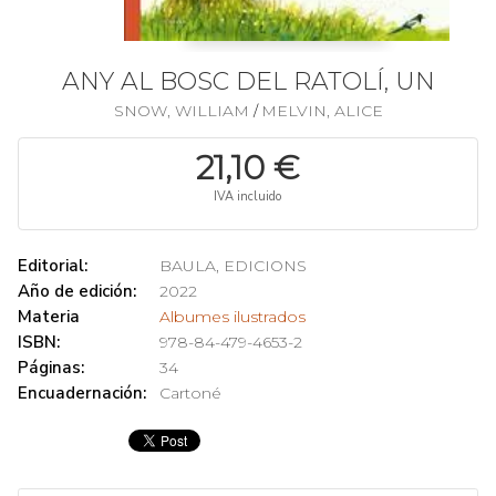
ANY AL BOSC DEL RATOLÍ, UN
SNOW, WILLIAM
MELVIN, ALICE
/
21,10 €
IVA incluido
Editorial:
BAULA, EDICIONS
Año de edición:
2022
Materia
Albumes ilustrados
ISBN:
978-84-479-4653-2
Páginas:
34
Encuadernación:
Cartoné