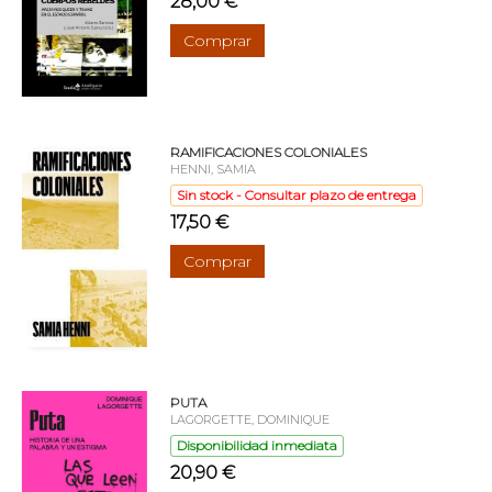
28,00 €
Comprar
RAMIFICACIONES COLONIALES
HENNI, SAMIA
Sin stock - Consultar plazo de entrega
17,50 €
Comprar
PUTA
LAGORGETTE, DOMINIQUE
Disponibilidad inmediata
20,90 €