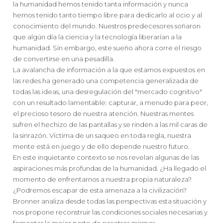
la humanidad hemos tenido tanta información y nunca
hemos tenido tanto tiempo libre para dedicarlo al ocio y al
conocimiento del mundo. Nuestros predecesores soñaron
que algún día la ciencia y la tecnología liberarían a la
humanidad. Sin embargo, este sueño ahora corre el riesgo
de convertirse en una pesadilla.
La avalancha de información a la que estamos expuestos en
las redes ha generado una competencia generalizada de
todas las ideas, una desregulación del "mercado cognitivo"
con un resultado lamentable: capturar, a menudo para peor,
el precioso tesoro de nuestra atención. Nuestras mentes
sufren el hechizo de las pantallas y se rinden a las mil caras de
la sinrazón. Víctima de un saqueo en toda regla, nuestra
mente está en juego y de ello depende nuestro futuro.
En este inquietante contexto se nos revelan algunas de las
aspiraciones más profundas de la humanidad. ¿Ha llegado el
momento de enfrentarnos a nuestra propia naturaleza?
¿Podremos escapar de esta amenaza a la civilización?
Bronner analiza desde todas las perspectivas esta situación y
nos propone reconstruir las condiciones sociales necesarias y
fomentar la mejor parte de nosotros mismos.