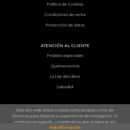
Política de Cookies
Condiciones de venta
Protección de datos
ATENCIÓN AL CLIENTE
Pedidos especiales
Quiénes somos
La Llar del Llibre
Sabadell
Este sitio web utiliza cookies, tanto propias como de
terceros, para mejorar su experiencia de navegación. Si
2026 ©
La Llar del Llibre
. Todos los Derechos Reservados
continúa navegando, consideramos que acepta su uso.
Más información