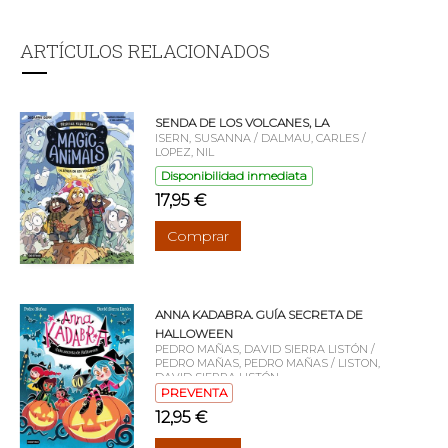
ARTÍCULOS RELACIONADOS
SENDA DE LOS VOLCANES, LA
ISERN, SUSANNA / DALMAU, CARLES /
LOPEZ, NIL
Disponibilidad inmediata
17,95 €
Comprar
ANNA KADABRA. GUÍA SECRETA DE
HALLOWEEN
PEDRO MAÑAS, DAVID SIERRA LISTÓN /
PEDRO MAÑAS, PEDRO MAÑAS / LISTON,
DAVID SIERRA LISTÓN
PREVENTA
12,95 €