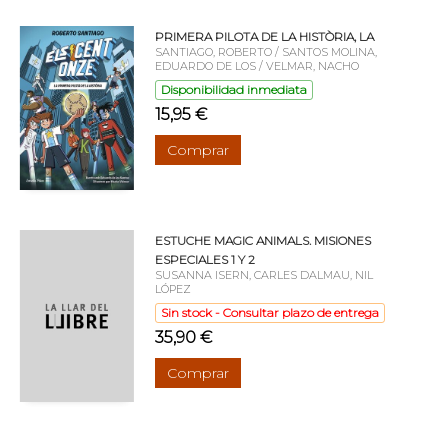
PRIMERA PILOTA DE LA HISTÒRIA, LA
SANTIAGO, ROBERTO / SANTOS MOLINA,
EDUARDO DE LOS / VELMAR, NACHO
Disponibilidad inmediata
15,95 €
Comprar
ESTUCHE MAGIC ANIMALS. MISIONES
ESPECIALES 1 Y 2
SUSANNA ISERN, CARLES DALMAU, NIL
LÓPEZ
Sin stock - Consultar plazo de entrega
35,90 €
Comprar