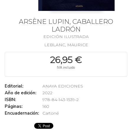
ARSÈNE LUPIN, CABALLERO
LADRÓN
EDICIÓN ILUSTRADA
LEBLANC, MAURICE
26,95 €
IVA incluido
Editorial:
ANAYA EDICIONES
Año de edición:
2022
ISBN:
978-84-143-1539-2
Páginas:
160
Encuadernación:
Cartoné