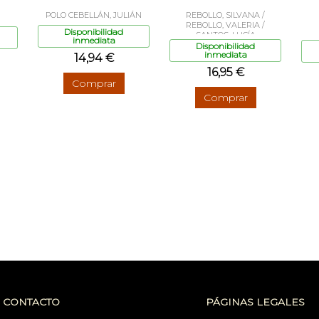
POLO CEBELLÁN, JULIÁN
REBOLLO, SILVANA /
REBOLLO, VALERIA /
Disponibilidad
SANTOS, LUCÍA
inmediata
Disponibilidad
inmediata
14,94 €
16,95 €
Comprar
Comprar
CONTACTO
PÁGINAS LEGALES