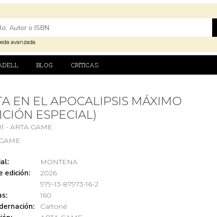
eda avanzada
ADELL
BLOG
CRÍTICAS
A EN EL APOCALIPSIS MÁXIMO
ICIÓN ESPECIAL)
01 - ARTA GAME
 GAME
al:
MONTENA
 edición:
2026
979-13-87973-16-2
s:
160
dernación:
Cartoné