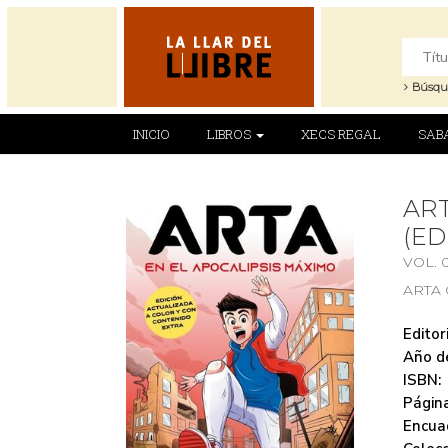
Búsqu
INICIO
LIBROS
XECS REGAL
SAB
ART
(ED
VOL. 
ARTA
Editori
Año de
ISBN:
Página
Encua