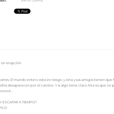
ión:
ARTA GAME
 en erupción.
tes. El mundo entero está en riesgo, y Arta y sus amigos tienen que hu
llos desaparecen por el camino. Y si algo tiene claro Arta es que no 
vivir...
Y ESCAPAR A TIEMPO?
PICO