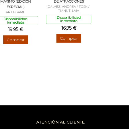
MÁXIMO (EDICIÓN
DE ATRACCIONES
ESPECIAL)
GÁLVEZ, ANDREA / FOSK /
TIANUT, LAIA
ARTA GAME
Disponibilidad
Disponibilidad
inmediata
inmediata
16,95 €
19,95 €
Comprar
Comprar
ATENCIÓN AL CLIENTE