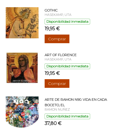
GOTHIC
HASEKAMP, UTA
Disponibilidad inmediata
19,95 €
Comprar
ART OF FLORENCE
HASEKAMP, UTA
Disponibilidad inmediata
19,95 €
Comprar
ARTE DE RAMON N90. VIDA EN CADA
BOCETO, EL
RAMON NUÑEZ
Disponibilidad inmediata
37,80 €