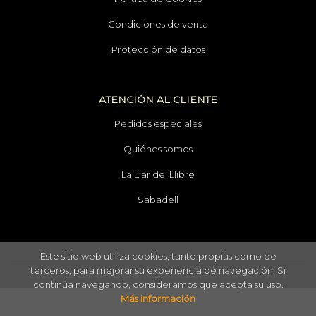
Condiciones de venta
Protección de datos
ATENCIÓN AL CLIENTE
Pedidos especiales
Quiénes somos
La Llar del Llibre
Sabadell
Este sitio web utiliza cookies, tanto propias como de
terceros, para mejorar su experiencia de navegación. Si
2026 ©
La Llar del Llibre
. Todos los Derechos Reservados
continúa navegando, consideramos que acepta su uso.
Más información