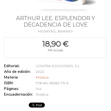
ARTHUR LEE. ESPLENDOR Y
DECADENCIA DE LOVE
HOSKYNS, BARNEY
18,90 €
IVA incluido
Editorial:
CONTRA EDICIONES, S.L.
Año de edición:
2022
Materia
Múisica
ISBN:
978-84-18282-70-6
Páginas:
144
Encuadernación:
Rústica