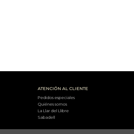
ATENCIÓN AL CLIENTE
Pedidos especiales
Quiénes somos
La Llar del Llibre
Sabadell