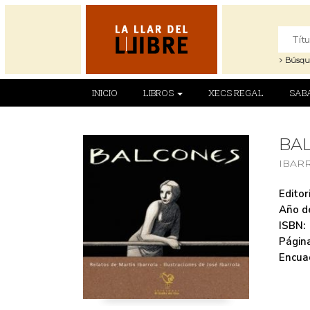
Búsqu
INICIO
LIBROS
XECS REGAL
SAB
BA
IBAR
Editori
Año de
ISBN:
Página
Encua