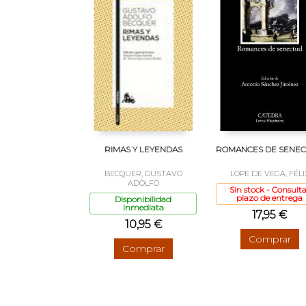
RIMAS Y LEYENDAS
ROMANCES DE SENE
BECQUER, GUSTAVO
LOPE DE VEGA, FÉLI
ADOLFO
Sin stock - Consulta
plazo de entrega
Disponibilidad
inmediata
17,95 €
10,95 €
Comprar
Comprar