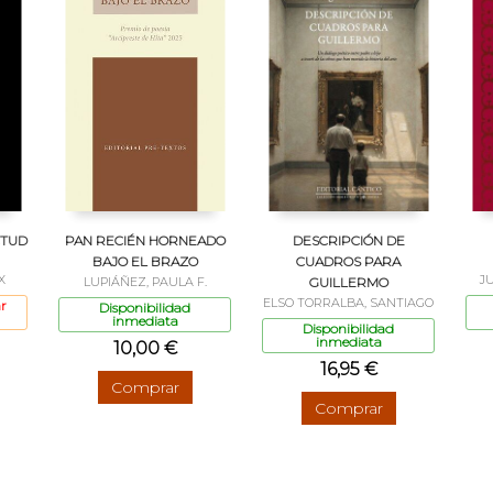
CTUD
PAN RECIÉN HORNEADO
DESCRIPCIÓN DE
BAJO EL BRAZO
CUADROS PARA
X
J
LUPIÁÑEZ, PAULA F.
GUILLERMO
ELSO TORRALBA, SANTIAGO
r
Disponibilidad
inmediata
Disponibilidad
inmediata
10,00 €
16,95 €
Comprar
Comprar