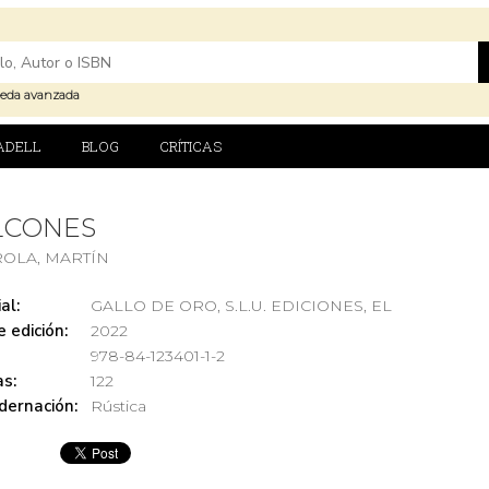
eda avanzada
ADELL
BLOG
CRÍTICAS
LCONES
ROLA, MARTÍN
al:
GALLO DE ORO, S.L.U. EDICIONES, EL
 edición:
2022
978-84-123401-1-2
s:
122
dernación:
Rústica