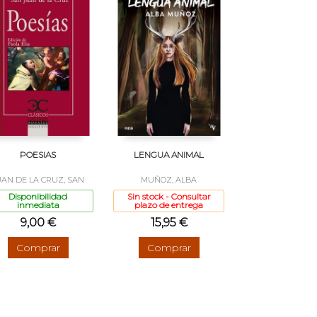
POESIAS
LENGUA ANIMAL
UAN DE LA CRUZ, SAN
MUÑOZ, ALBA
Disponibilidad
Sin stock - Consultar
inmediata
plazo de entrega
9,00 €
15,95 €
Comprar
Comprar