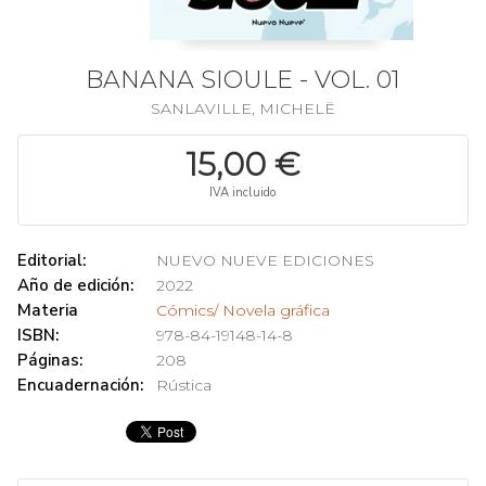
BANANA SIOULE - VOL. 01
SANLAVILLE, MICHELË
15,00 €
IVA incluido
Editorial:
NUEVO NUEVE EDICIONES
Año de edición:
2022
Materia
Cómics/ Novela gráfica
ISBN:
978-84-19148-14-8
Páginas:
208
Encuadernación:
Rústica