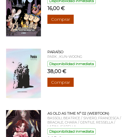
Disponibilidad inmediata
16,00 €
Comprar
PARAÍSO
PARK , KUN-WOONG
Disponibilidad inmediata
38,00 €
Comprar
AS OLD AS TIME Nº 02 (WEBTOON)
BASSOLI, BEATRICE / SIVIERO, FRANCESCA /
BRACALE, CHARA / GENTILE, RESSELLA /
LATINI, ISABELLA
Disponibilidad inmediata