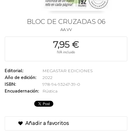
BLOC DE CRUZADAS 06
AA.VV
7,95 €
IVA incluido
Editorial:
MEGASTAR EDICIONES
Año de edición:
2022
ISBN:
978-94-93247-39-0
Encuadernación:
Rústica
Añadir a favoritos