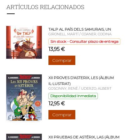
ARTÍCULOS RELACIONADOS
TALP AL PAÍS DELS SAMURAIS, UN
GIRONELL, MARTÍ / COANER, CODINA
Sin stock - Consultar plazo de entrega
13,95 €
Comprar
XII PROVES D'ASTERIX, LES (ÀLBUM
IL·LUSTRAT)
GOSCINNY, RENÉ / UDERZO, ALBERT
Disponibilidad inmediata
12,95 €
Comprar
XII PRUEBAS DE ASTÉRIX, LAS (ÁLBUM