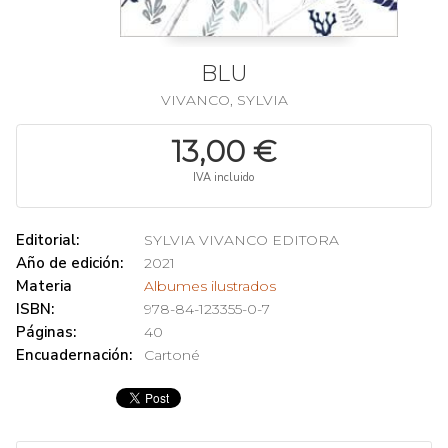
BLU
VIVANCO, SYLVIA
13,00 €
IVA incluido
Editorial:
SYLVIA VIVANCO EDITORA
Año de edición:
2021
Materia
Albumes ilustrados
ISBN:
978-84-123355-0-7
Páginas:
40
Encuadernación:
Cartoné