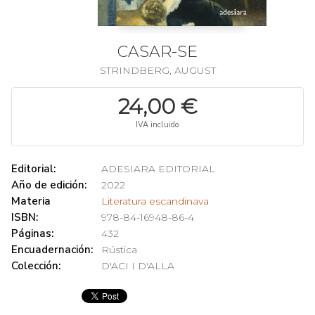
CASAR-SE
STRINDBERG, AUGUST
24,00 €
IVA incluido
Editorial:
ADESIARA EDITORIAL
Año de edición:
2022
Materia
Literatura escandinava
ISBN:
978-84-16948-86-4
Páginas:
432
Encuadernación:
Rústica
Colección:
D'ACI I D'ALLA