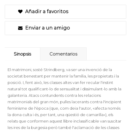
Añadir a favoritos
Enviar a un amigo
Sinopsis
Comentarios
El matrimoni, sosté Strindberg, va ser una invenció de la
societat benestant per mantenir la família, les propietats i la
posició. I, fent això, les classes altes van fer recular l'instint
natural tot qualificant-lo de sensualitat i dissimulant-lo amb la
galanteria. Atacs contundents contra les relacions
matrimonials del gran món, pulles lacerants contra l'incipient
feminisme de l'època (que, com deia l'autor, «afecta només
la dona culta i és, per tant, una qüestió de camarilla»), els
relats que conformen aquest llibre inclassificable van suscitar
les ires de la burgesia però també l'aclamació de les classes