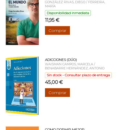
GONZÁLEZ RIVAS, DIEGO / FERREIRA,
MARÍA
Disponibilidad inmediata
11,95 €
Comprar
ADICCIONES (DÚO)
WAISMAN CAMPOS, MARCELA /
BENABARRE HERNÁNDEZ, ANTONIO
Sin stock - Consultar plazo de entrega
45,00 €
Comprar
COMO DORMIR MEJOR