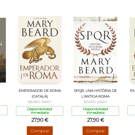
EMPERADOR DE ROMA
SPQR. UNA HISTÒRIA DE
EM
(CATALÀ)
L'ANTIGA ROMA
BEARD, MARY
BEARD, MARY
Disponibilidad
Disponibilidad
inmediata
inmediata
27,90 €
27,90 €
Comprar
Comprar