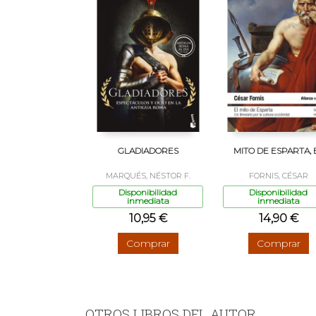
GLADIADORES
MITO DE ESPARTA, 
MARQUÉS, NÉSTOR F.
FORNIS, CÉSAR
Disponibilidad
Disponibilidad
inmediata
inmediata
10,95 €
14,90 €
Comprar
Comprar
OTROS LIBROS DEL AUTOR