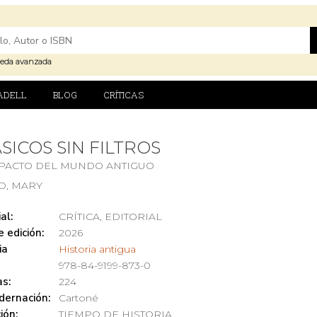
eda avanzada
ADELL
BLOG
CRÍTICAS
SICOS SIN FILTROS
MPACTO DEL MUNDO ANTIGUO
D, MARY
al:
CRÍTICA, EDITORIAL
 edición:
2026
ia
Historia antigua
978-84-9199-873-0
s:
224
dernación:
Cartoné
ión:
TIEMPO DE HISTORIA