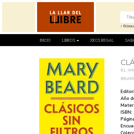
Búsqu
INICIO
LIBROS
XECS REGAL
SAB
CLÁ
EL I
BEAR
Editori
Año de
Mater
ISBN:
Página
Encua
Colecc