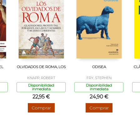
EL
OLVIDADOS DE ROMA, LOS
ODISEA
CL
KNAPP, ROBERT
FRY, STEPHEN
Disponibilidad
Disponibilidad
inmediata
inmediata
22,95 €
24,90 €
Comprar
Comprar