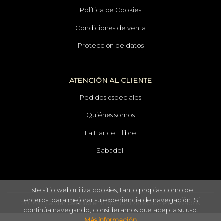
Política de Cookies
Condiciones de venta
Protección de datos
ATENCIÓN AL CLIENTE
Pedidos especiales
Quiénes somos
La Llar del Llibre
Sabadell
Este sitio web utiliza cookies, tanto propias como de
terceros, para mejorar su experiencia de navegación. Si
2026 ©
La Llar del Llibre
. Todos los Derechos Reservados
continúa navegando, consideramos que acepta su uso.
Más información