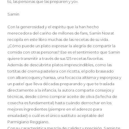
tú, las personas que las preparen y yo».
Samin
Con la generosidad y el espíritu que la han hecho
merecedora del cariño de millones de fans, Samin Nosrat
recopila en este libro muchas de las recetas de su vida.
¿Cómo puede un plato expresar la alegría de compartir la
comida con otras personas? Ese es el sentimiento que Samin
quiere transmitir a través de sus 125 recetas favoritas.
Además de descubrirte platos imprescindibles, como las
tortitas de crema pastelera con ricotta, el pollo braseado
con albaricoques y harissa, una focaccia altísima y esponjosa y
un pastel que lleva décadas preparando y que te traslada
directamente a la infancia, la autora comparte consejos y
técnicas, desde cómo comprar aceite de oliva (la fecha de
cosecha es fundamental) hasta cuándo derrochar en los
mejores ingredientes (¡siempre en el aderezo para
ensaladas!) o cuál es el único sustituto aceptable del
Parmigiano Reggiano.
Con su característica mezcla de calidez y precisión, Samin te