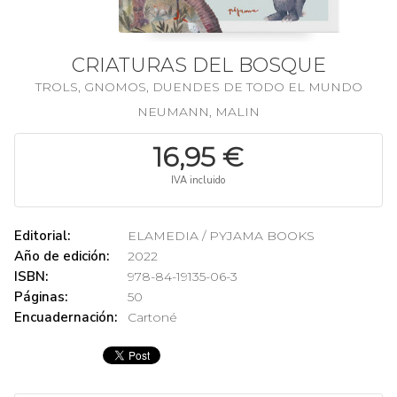
CRIATURAS DEL BOSQUE
TROLS, GNOMOS, DUENDES DE TODO EL MUNDO
NEUMANN, MALIN
16,95 €
IVA incluido
Editorial:
ELAMEDIA / PYJAMA BOOKS
Año de edición:
2022
ISBN:
978-84-19135-06-3
Páginas:
50
Encuadernación:
Cartoné