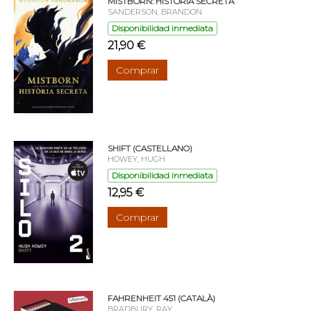
MISTBORN: HISTÒRIA SECRETA
SANDERSON, BRANDON
Disponibilidad inmediata
21,90 €
Comprar
SHIFT (CASTELLANO)
HOWEY, HUGH
Disponibilidad inmediata
12,95 €
Comprar
FAHRENHEIT 451 (CATALÀ)
BRADBURY, RAY