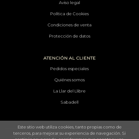
Aviso legal
Política de Cookies
Condiciones de venta
Protección de datos
ATENCIÓN AL CLIENTE
Pedidos especiales
Quiénes somos
La Llar del Llibre
Sabadell
Este sitio web utiliza cookies, tanto propias como de
terceros, para mejorar su experiencia de navegación. Si
2026 ©
La Llar del Llibre
. Todos los Derechos Reservados