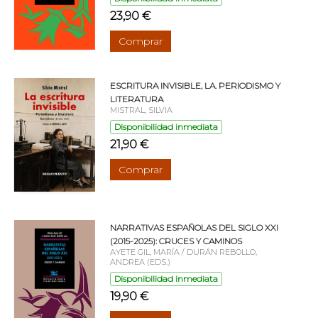
23,90 €
Comprar
ESCRITURA INVISIBLE, LA. PERIODISMO Y
LITERATURA
MISTRAL, SILVIA
Disponibilidad inmediata
21,90 €
Comprar
NARRATIVAS ESPAÑOLAS DEL SIGLO XXI
(2015-2025): CRUCES Y CAMINOS
AYETE GIL, MARÍA / DURÁN REBOLLO,
ANDREA (EDS.)
Disponibilidad inmediata
19,90 €