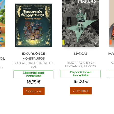
EXCURSIÓN DE
MARCAS
IMA
OS,
MONSTRUITOS
RUIZ FRAGA, ERICK
C
GODEAU, NATACHA / RUTH,
FERNANDO / FERZOG
ZOÉ
ICS
Disponibilidad
Disponibilidad
inmediata
inmediata
18,00 €
18,95 €
Comprar
Comprar