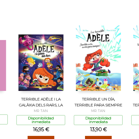
TERRIBLE ADÈLE I LA
TERRIBLE UN DÍA,
GALÀXIA DELS RARS, LA
TERRIBLE PARA SIEMPRE
TE
MR TAN
MR TAN
Disponibilidad
Disponibilidad
inmediata
inmediata
16,95 €
13,90 €