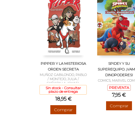
PIPPER Y LA MISTERIOSA
SPIDEY Y SU
ORDEN SECRETA
SUPEREQUIPO. ¡VAM
MUÑOZ GABILONDO, PABLO
DINOPODERES!
/ MONTEJO, JULIA /
COMICS, MARVEL COM
CAÑADILLA, ISMAEL
PREVENTA
Sin stock - Consultar
plazo de entrega
7,95 €
18,95 €
Comprar
Comprar