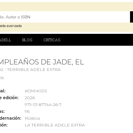
eda avanzada
ADELL
BLOG
CRÍTICAS
PLEAÑOS DE JADE, EL
02 - TERRIBLE ADÈLE EXTRA
AN
al:
KOMIKIDS
 edición:
2026
979-13-87744-26-7
s:
96
dernación:
Rústica
ión:
LA TERRIBLE ADELE EXTRA