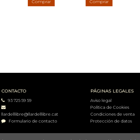
Comprar
Comprar
CONTACTO
PÁGINAS LEGALES
93 725 59 59
Aviso legal
Política de Cookies
llardelllibre@llardelllibre.cat
Condiciones de venta
Formulario de contacto
Protección de datos