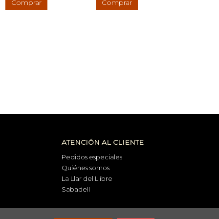
Comprar
Comprar
ATENCIÓN AL CLIENTE
Pedidos especiales
Quiénes somos
La Llar del Llibre
Sabadell