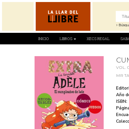
Búsqu
INICIO
LIBROS
XECS REGAL
SAB
CUM
VOL. 
MR T
Editori
Año de
ISBN:
Página
Encua
Colecc