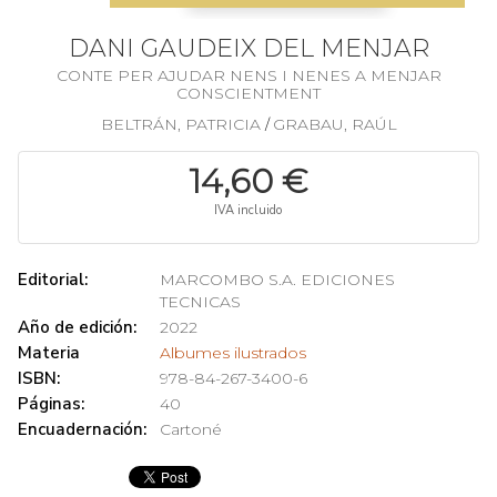
DANI GAUDEIX DEL MENJAR
CONTE PER AJUDAR NENS I NENES A MENJAR
CONSCIENTMENT
BELTRÁN, PATRICIA
GRABAU, RAÚL
/
14,60 €
IVA incluido
Editorial:
MARCOMBO S.A. EDICIONES
TECNICAS
Año de edición:
2022
Materia
Albumes ilustrados
ISBN:
978-84-267-3400-6
Páginas:
40
Encuadernación:
Cartoné