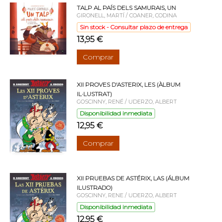
TALP AL PAÍS DELS SAMURAIS, UN
GIRONELL, MARTÍ / COANER, CODINA
Sin stock - Consultar plazo de entrega
13,95 €
Comprar
XII PROVES D'ASTERIX, LES (ÀLBUM
IL·LUSTRAT)
GOSCINNY, RENÉ / UDERZO, ALBERT
Disponibilidad inmediata
12,95 €
Comprar
XII PRUEBAS DE ASTÉRIX, LAS (ÁLBUM
ILUSTRADO)
GOSCINNY, RENE / UDERZO, ALBERT
Disponibilidad inmediata
12,95 €