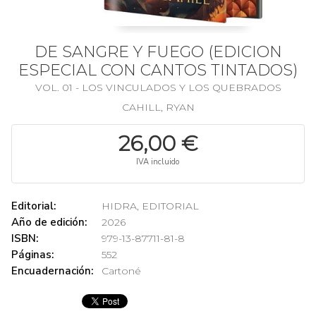
DE SANGRE Y FUEGO (EDICION
ESPECIAL CON CANTOS TINTADOS)
VOL. 01 - LOS VINCULADOS Y LOS QUEBRADOS
CAHILL, RYAN
26,00 €
IVA incluido
Editorial:
HIDRA, EDITORIAL
Año de edición:
2026
ISBN:
979-13-87711-81-8
Páginas:
552
Encuadernación:
Cartoné