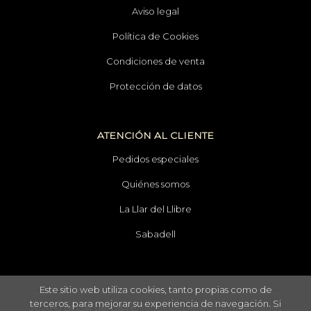
Aviso legal
Política de Cookies
Condiciones de venta
Protección de datos
ATENCIÓN AL CLIENTE
Pedidos especiales
Quiénes somos
La Llar del Llibre
Sabadell
Este sitio web utiliza cookies, tanto propias como de
terceros, para mejorar su experiencia de navegación. Si
2026 ©
La Llar del Llibre
. Todos los Derechos Reservados